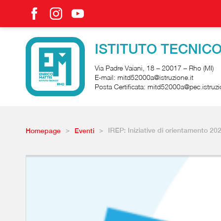
ISTITUTO TECNICO
Via Padre Vaiani, 18 – 20017 – Rho (MI)
E-mail:
mitd52000a@istruzione.it
Posta Certificata: mitd52000a@pec.istruzi
>
>
IREP: Iniziative di orientamento 20
Homepage
Eventi