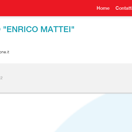
Home
Contatt
 "ENRICO MATTEI"
one.it
22