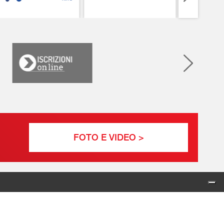
FOTO E VIDEO >
Indirizzo: Via Padre Vaiani,
18 20017 – Rho (MI)