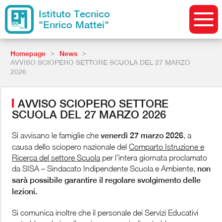
Istituto Tecnico
"Enrico Mattei"
>
>
Homepage
News
AVVISO SCIOPERO SETTORE SCUOLA DEL 27 MARZO
2026
AVVISO SCIOPERO SETTORE
SCUOLA DEL 27 MARZO 2026
Si avvisano le famiglie che
venerdì 27 marzo 2026
, a
causa dello sciopero nazionale del
Comparto Istruzione e
Ricerca del settore Scuola
per l’intera giornata proclamato
da SISA – Sindacato Indipendente Scuola e Ambiente,
non
sarà possibile garantire il regolare svolgimento delle
lezioni.
Si comunica inoltre che il personale dei Servizi Educativi